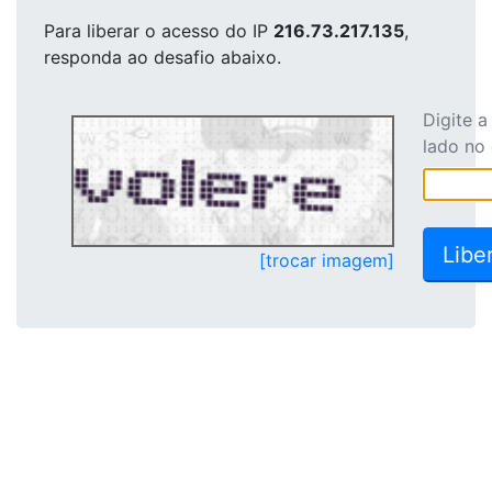
Para liberar o acesso
do IP
216.73.217.135
,
responda ao desafio abaixo.
Digite 
lado no
[trocar imagem]