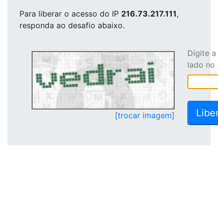
Para liberar o acesso
do IP
216.73.217.111
,
responda ao desafio abaixo.
Digite 
lado no
[trocar imagem]