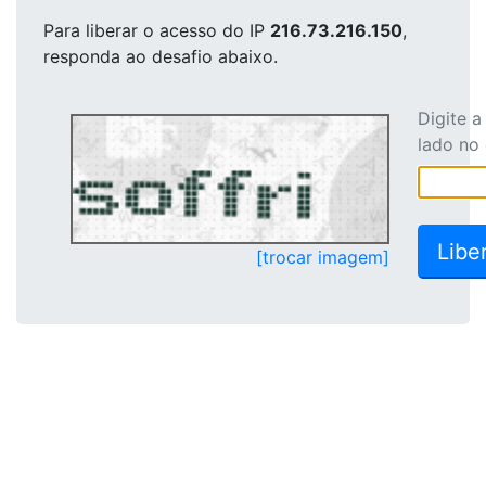
Para liberar o acesso
do IP
216.73.216.150
,
responda ao desafio abaixo.
Digite 
lado no
[trocar imagem]