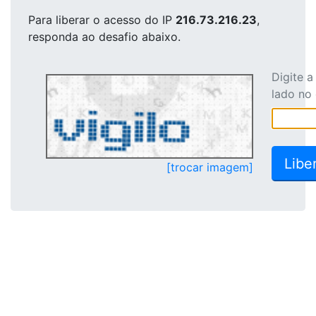
Para liberar o acesso
do IP
216.73.216.23
,
responda ao desafio abaixo.
Digite 
lado no
[trocar imagem]