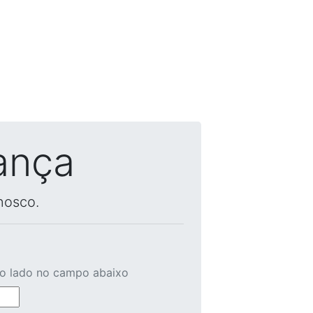
ança
nosco.
ao lado no campo abaixo