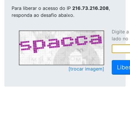
Para liberar o acesso
do IP
216.73.216.208
,
responda ao desafio abaixo.
Digite 
lado no
[trocar imagem]