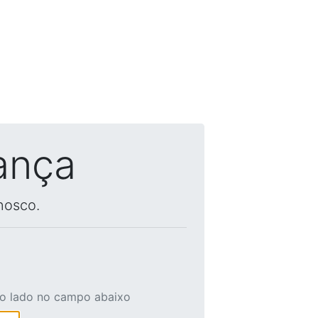
ança
nosco.
ao lado no campo abaixo