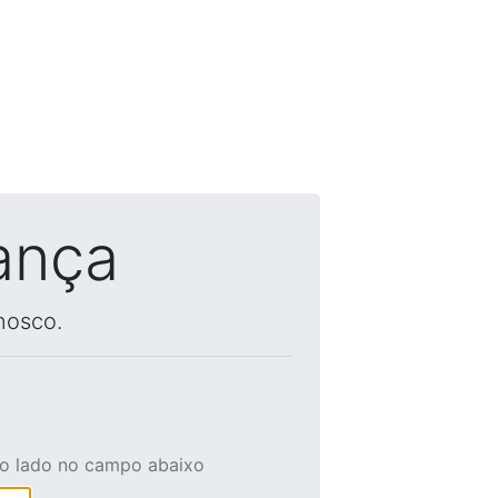
ança
nosco.
ao lado no campo abaixo