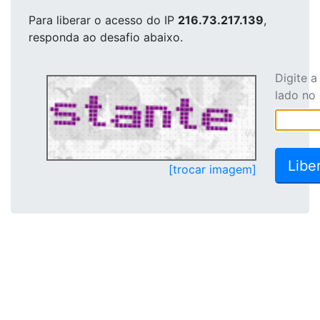
Para liberar o acesso
do IP
216.73.217.139
,
responda ao desafio abaixo.
Digite 
lado no
[trocar imagem]