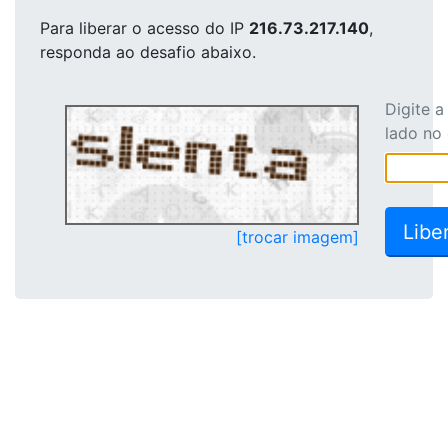
Para liberar o acesso
do IP
216.73.217.140
,
responda ao desafio abaixo.
Digite 
lado no
[trocar imagem]