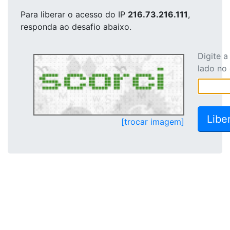
Para liberar o acesso
do IP
216.73.216.111
,
responda ao desafio abaixo.
Digite 
lado no
[trocar imagem]