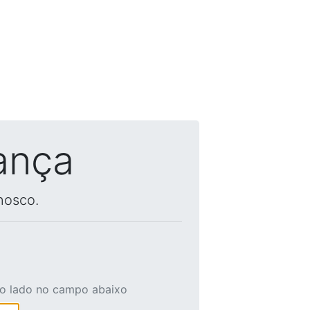
ança
nosco.
ao lado no campo abaixo