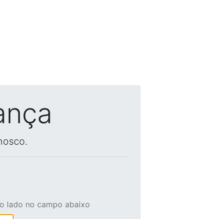
ança
nosco.
ao lado no campo abaixo