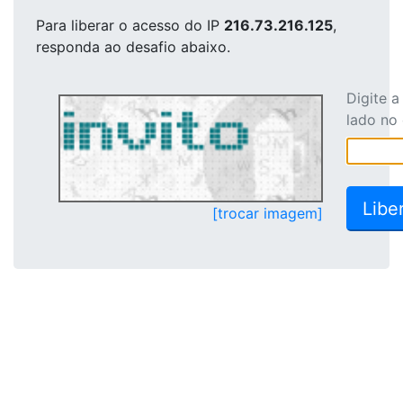
Para liberar o acesso
do IP
216.73.216.125
,
responda ao desafio abaixo.
Digite 
lado no
[trocar imagem]