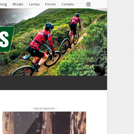
nking
Missão
Lemas
Fórum
Contato
- Advertisement -