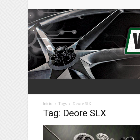
Início
Tags
Deore SLX
Tag: Deore SLX