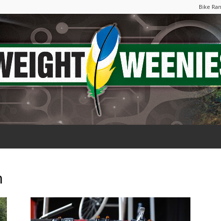
Bike Ra
Weight
n
Weenies