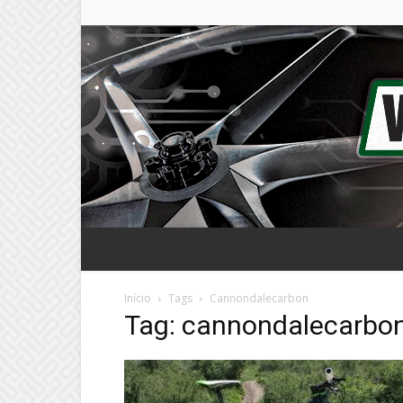
Início
Tags
Cannondalecarbon
Tag: cannondalecarbo