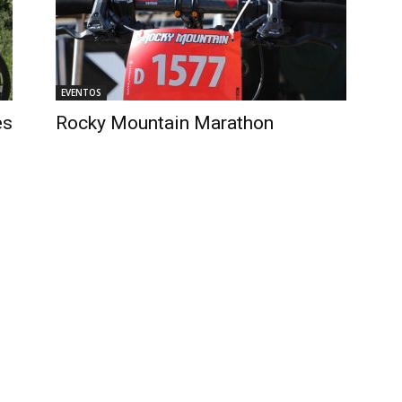
EVENTOS
–
es
Rocky Mountain Marathon
Portal
de