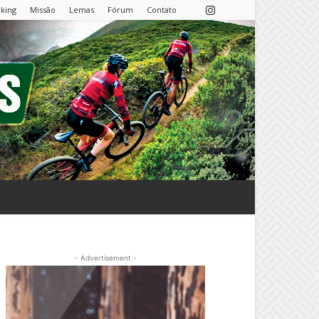
nking
Missão
Lemas
Fórum
Contato
- Advertisement -