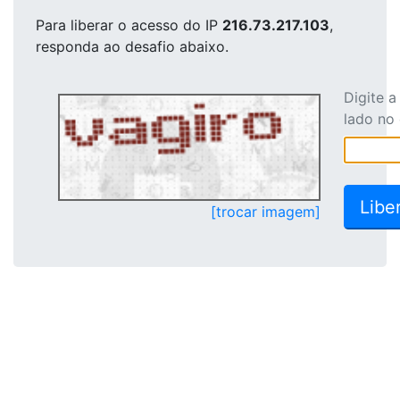
Para liberar o acesso
do IP
216.73.217.103
,
responda ao desafio abaixo.
Digite 
lado no
[trocar imagem]