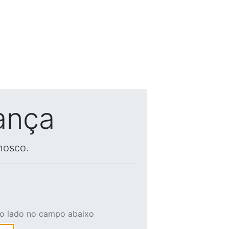
ança
nosco.
ao lado no campo abaixo