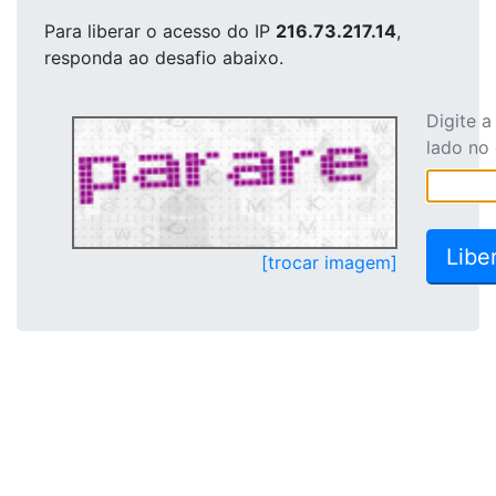
Para liberar o acesso
do IP
216.73.217.14
,
responda ao desafio abaixo.
Digite 
lado no
[trocar imagem]