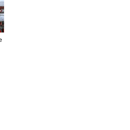
–
e
Portal
de