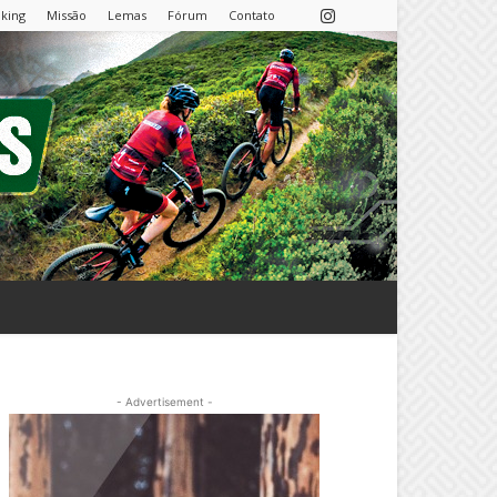
nking
Missão
Lemas
Fórum
Contato
- Advertisement -