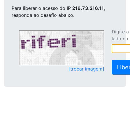
Para liberar o acesso
do IP
216.73.216.11
,
responda ao desafio abaixo.
Digite 
lado no
[trocar imagem]