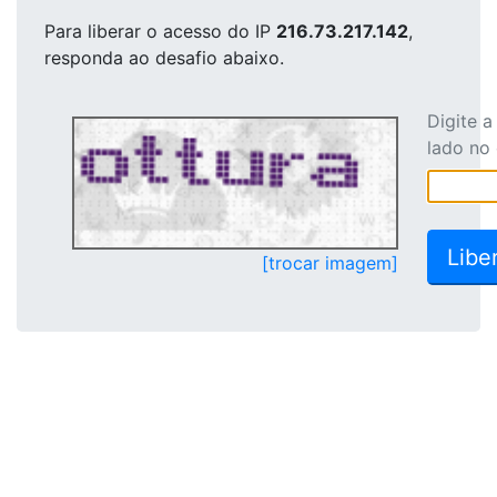
Para liberar o acesso
do IP
216.73.217.142
,
responda ao desafio abaixo.
Digite 
lado no
[trocar imagem]