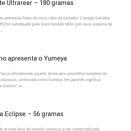
ite Ultrarear – 180 gramas
s primeiras fotos do novo cubo da Extralite. O antigo Extralite
Notícias
SPD foi substituído pelo novo modelo MDX com novo sistema de
..
no apresenta o Yumeya
lança oficialmente a partir deste ano uma linha completa de
xclusivos, conhecida como Yumeya. Em japonês significa
s sonhos”, e...
 Eclipse – 56 gramas
e ar mais leve do mundo começou a ser comercializada,