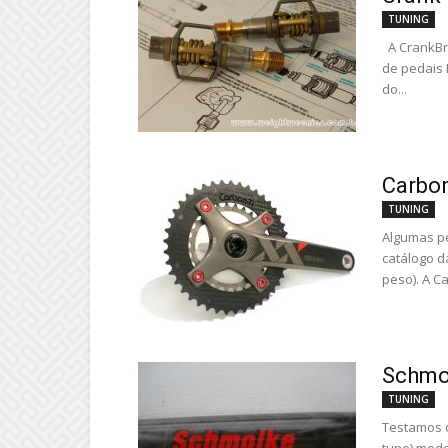
TUNING
A CrankBro
de pedais 
do...
Carbon
TUNING
Algumas p
catálogo d
peso). A Ca
Schmol
TUNING
Testamos o