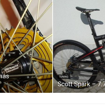
–
Portal
amas
TUNING
Scott Spark – 7.
de