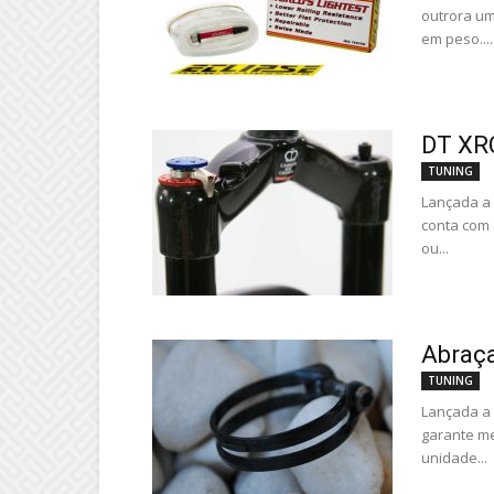
outrora um
em peso....
DT XR
TUNING
Lançada a
conta com 
ou...
Abraça
TUNING
Lançada a 
garante me
unidade...