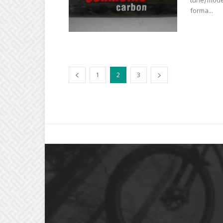
tune) mode
forma...
1
2
3