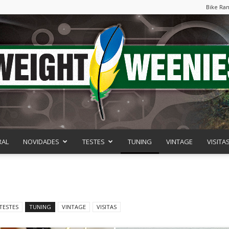
Bike Ra
RAL
NOVIDADES
TESTES
TUNING
VINTAGE
VISITA
Weight
TESTES
TUNING
VINTAGE
VISITAS
Weenies