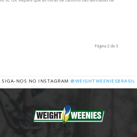
lo SL 12K. Repare que as fibras de carbono são alinhadas de
Página 2 de 3
SIGA-NOS NO INSTAGRAM
@WEIGHTWEENIESBRASIL