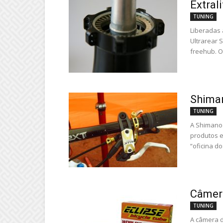
Extral
TUNING
Liberadas a
Ultrarear 
freehub. O.
Shima
TUNING
A Shimano 
produtos e
“oficina do
Câmera
TUNING
A câmera d