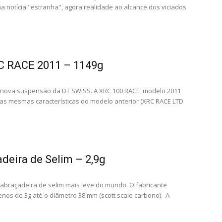
a notícia "estranha", agora realidade ao alcance dos viciados
C RACE 2011 – 1149g
 nova suspensão da DT SWISS. A XRC 100 RACE modelo 2011
as mesmas características do modelo anterior (XRC RACE LTD
deira de Selim – 2,9g
abraçadeira de selim mais leve do mundo. O fabricante
nos de 3g até o diâmetro 38 mm (scott scale carbono). A