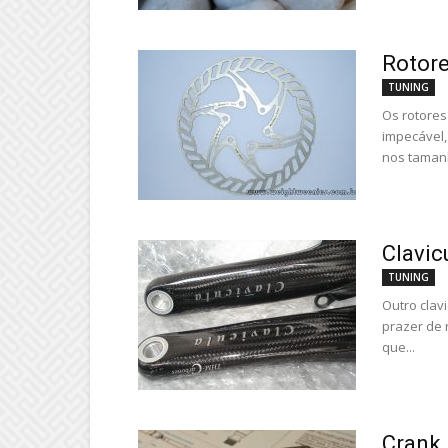
Rotore
TUNING
Os rotores
impecável,
nos taman
Clavic
TUNING
Outro clav
prazer de 
que...
Crank 